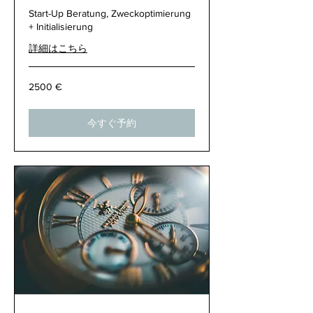
Start-Up Beratung, Zweckoptimierung
+ Initialisierung
詳細はこちら
2500
2500 €
€
今すぐ予約