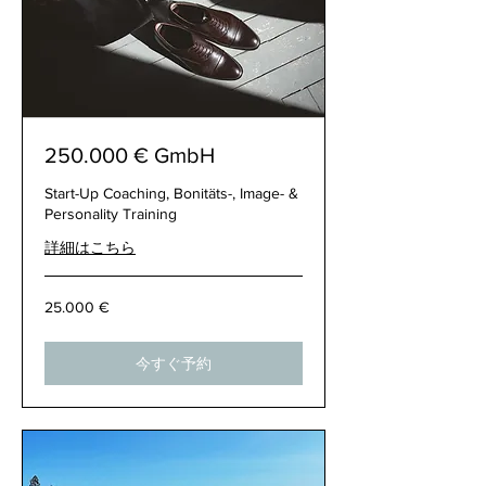
250.000 € GmbH
Start-Up Coaching, Bonitäts-, Image- &
Personality Training
詳細はこちら
25.000
25.000 €
€
今すぐ予約