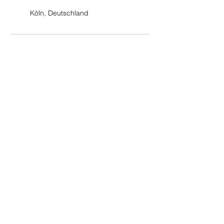
Köln, Deutschland
電話:
+49 (0) 221 630 606 500
ファックス:
+49 (0) 221 630 606 509
データ保護
© 2021 EU の会社を購入する / ドイツの会社を購入する /
Foundation を購入する
Ingenkamp & Collegae GmbH - AG Cologne, HRB 106 010