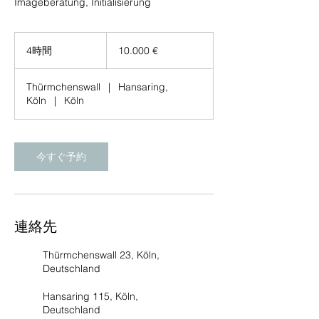
Imageberatung, Initialisierung
10.000
€
4時間
4
10.000 €
時
間
Thürmchenswall
|
Hansaring,
Köln
|
Köln
今すぐ予約
連絡先
Thürmchenswall 23, Köln,
Deutschland
Hansaring 115, Köln,
Deutschland