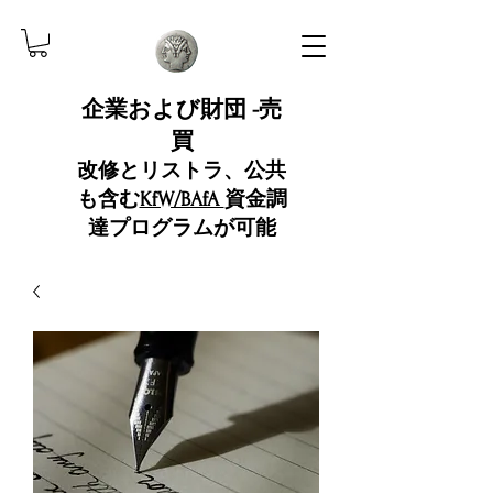
企業および財団 -売
買
改修とリストラ、公共
も含む
KfW/BAfA
資金調
達プログラムが可能